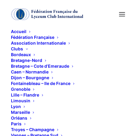
Accueil
Fédération Française
Association Internationale
ASSEMBLEE
Clubs
Bordeaux
GENERALE DU CLUB
Bretagne-Nord
Bretagne – Cote d’Emeraude
Caen – Normandie
DE LYON MARDI 4
Dijon – Bourgogne
Fontainebleau – Ile de France
OCTOBRE 2016 A
Grenoble
Lille – Flandre
19H30
Limousin
Lyon
Marseille
28 SEPTEMBRE 2016
Orléans
Paris
Troyes – Champagne
Vannes – Bretagne Sud