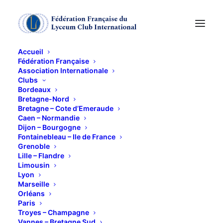
Accueil
Fédération Française
Association Internationale
Clubs
Bordeaux
Bretagne-Nord
ASSEMBLEE
Bretagne – Cote d’Emeraude
Caen – Normandie
GENERALE DU 14
Dijon – Bourgogne
Fontainebleau – Ile de France
DECEMBRE 2021
Grenoble
Lille – Flandre
Limousin
14 DÉCEMBRE 2021
Lyon
Marseille
Orléans
Paris
Troyes – Champagne
Vannes – Bretagne Sud