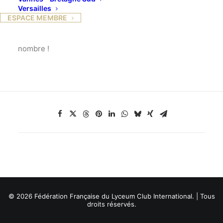
Versailles
Générale de la F.F.L.C.I.
ESPACE MEMBRE
Le programme nous sera envoyé ultérieurement.
Nous espérons que les caennaises s’y rendront en
nombre !
© 2026 Fédération Française du Lyceum Club International. | Tous
droits réservés.