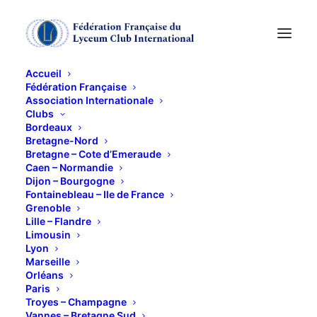
Accueil
Fédération Française
Association Internationale
ASSEMBLEE
Clubs
Bordeaux
GENERALE de la
Bretagne-Nord
Bretagne – Cote d’Emeraude
Caen – Normandie
FEDERATION
Dijon – Bourgogne
Fontainebleau – Ile de France
Grenoble
7 OCTOBRE 2015
Lille – Flandre
Limousin
Lyon
Marseille
Orléans
Paris
Troyes – Champagne
Marseille nous attend pour la 52ième Assemblée
Vannes – Bretagne Sud