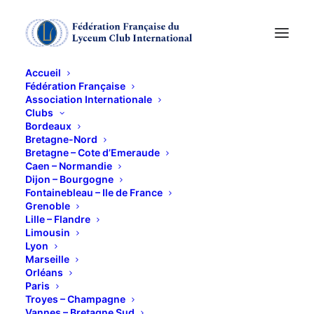
Accueil
Fédération Française
Association Internationale
A PROPOS du
Clubs
Bordeaux
"COACHING" ce TRUC
Bretagne-Nord
Bretagne – Cote d’Emeraude
Caen – Normandie
à la MODE
Dijon – Bourgogne
Fontainebleau – Ile de France
Grenoble
3 OCTOBRE 2019
Lille – Flandre
Limousin
Lyon
Marseille
Orléans
Paris
Troyes – Champagne
Conférence par notre amie Françoise ROBIN : « Le
Vannes – Bretagne Sud