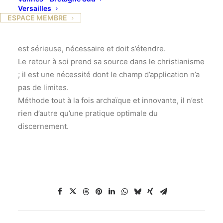
Versailles
coaching dans le développement des personnes »
ESPACE MEMBRE
Le mot coaching est partout. Il nous envahit, il nous
intrigue, il nous exaspère parfois ! Or cette pratique
est sérieuse, nécessaire et doit s’étendre.
Le retour à soi prend sa source dans le christianisme
; il est une nécessité dont le champ d’application n’a
pas de limites.
Méthode tout à la fois archaïque et innovante, il n’est
rien d’autre qu’une pratique optimale du
discernement.