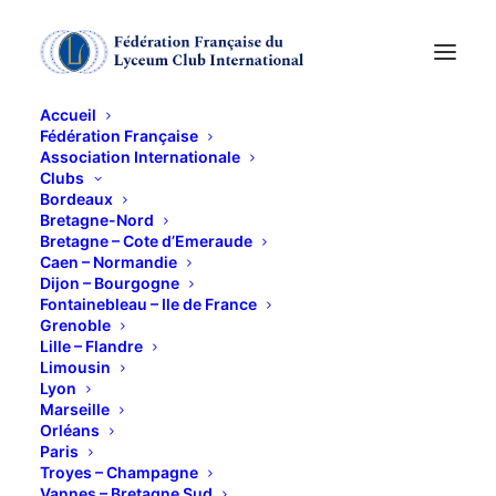
Accueil
Fédération Française
Association Internationale
A.G. de la Fédération
Clubs
Bordeaux
Bretagne-Nord
9 OCTOBRE 2013
Bretagne – Cote d’Emeraude
Caen – Normandie
Dijon – Bourgogne
Fontainebleau – Ile de France
Grenoble
Lille – Flandre
Limousin
Lyon
DIJON nous attend pour la CINQUANTIEME A.G. de la
Marseille
Fédération Française.
Orléans
Paris
Troyes – Champagne
Vannes – Bretagne Sud