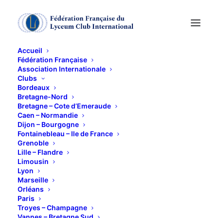
Accueil
Fédération Française
Association Internationale
ASSEMBLEE
Clubs
Bordeaux
GENERALE 2023 à
Bretagne-Nord
Bretagne – Cote d’Emeraude
Caen – Normandie
GRENOBLE
Dijon – Bourgogne
Fontainebleau – Ile de France
PRESENTATION DU
Grenoble
Lille – Flandre
MECENAT de LYON -
Limousin
Lyon
FILM ET TRAVAIL de
Marseille
Orléans
Paris
Madame J.
Troyes – Champagne
Vannes – Bretagne Sud