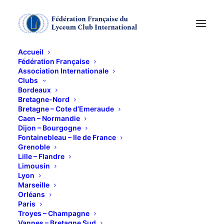
Accueil
Fédération Française
Association Internationale
Annie Ernaux et "La
Clubs
Bordeaux
Mémoire des
Bretagne-Nord
Bretagne – Cote d’Emeraude
Caen – Normandie
Traces"de Jeanne
Dijon – Bourgogne
Fontainebleau – Ile de France
Benameur chez
Grenoble
Lille – Flandre
Agnès
Limousin
Lyon
Marseille
13 DÉCEMBRE 2022
Orléans
Paris
Troyes – Champagne
Vannes – Bretagne Sud